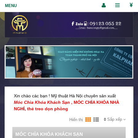
Xin chào các bạn ! Mỹ thuật Hà Nội chuyên sản xuất
Móc Chìa Khóa Khách Sạn
, MÓC CHÌA KHÓA NHÀ
NGHỈ, thẻ treo dọn phòng
Sắp xếp
Hiển thị
MÓC CHÌA KHÓA KHÁCH SẠN