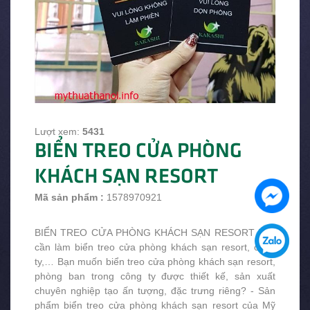
Lượt xem:
5431
BIỂN TREO CỬA PHÒNG
KHÁCH SẠN RESORT
Mã sản phẩm :
1578970921
BIỂN TREO CỬA PHÒNG KHÁCH SẠN RESORT Bạn
cần làm biển treo cửa phòng khách sạn resort, công
ty,… Bạn muốn biển treo cửa phòng khách sạn resort,
phòng ban trong công ty được thiết kế, sản xuất
chuyên nghiệp tạo ấn tượng, đặc trưng riêng? - Sản
phẩm biển treo cửa phòng khách sạn resort của Mỹ