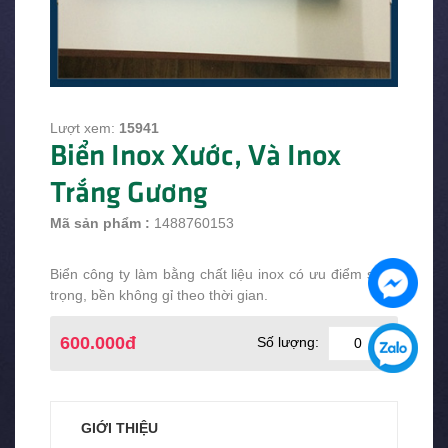
Lượt xem:
15941
Biển Inox Xước, Và Inox
Trắng Gương
Mã sản phẩm :
1488760153
Biển công ty làm bằng chất liệu inox có ưu điểm sang
trọng, bền không gỉ theo thời gian.
600.000đ
Số lượng:
GIỚI THIỆU