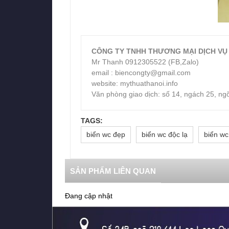
CÔNG TY TNHH THƯƠNG MẠI DỊCH VỤ
Mr Thanh 0912305522 (FB,Zalo)
email : biencongty@gmail.com
website: mythuathanoi.info
Văn phòng giao dịch: số 14, ngách 25, ng
TAGS:
biển wc đẹp
biển wc độc lạ
biển wc
SẢN PHẨM LIÊN QUAN
Đang cập nhật