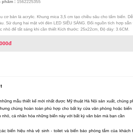
 phẩm :
1562225355
ệu cơ bản là acrylic. Khung mica 3,5 cm tạo chiều sâu cho tấm biển. Dễ
àu. Sử dụng hai mặt với đèn LED SIÊU SÁNG. Đổi nguồn tích hợp sẵn t
c nhỏ để tắt sáng khi cần thiết Kích thước: 25x22cm, Độ dày: 3.6CM.
.000đ
ặt
hững mẫu thiết kế mới nhất được Mỹ thuật Hà Nội sản xuất, chúng phổ
hự nhưng chúng hoàn toàn phù hợp cho bất ky cửa văn phòng hoặc biển
n nhỏ, cá nhân hóa những biển này với bất kỳ văn bản mà bạn cần
c biển hiệu nhà vệ sinh - toilet và biển báo phòng tắm của khách 