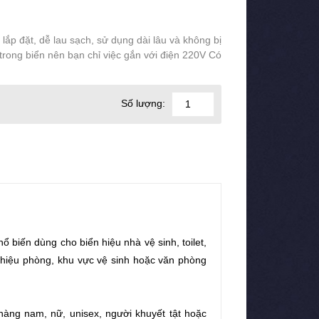
 lắp đặt, dễ lau sạch, sử dụng dài lâu và không bị
rong biển nên bạn chỉ việc gắn với điện 220V Có
Số lượng:
 biến dùng cho biển hiệu nhà vệ sinh, toilet,
 hiệu phòng, khu vực vệ sinh hoặc văn phòng
hàng nam, nữ, unisex, người khuyết tật hoặc