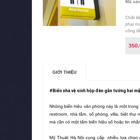
Mã sản
Chất li
phai m
công tắ
350
GIỚI THIỆU
#Biển nhà vệ sinh hộp đèn gắn tường hai m
Những biển hiệu văn phòng này là một trong n
restroom, nhà tắm, số phòng, villa, biệt t
mà cần có một tấm biển hiệu số hoặc tin nhắ
Mỹ Thuật Hà Nội cung cấp nhiều lựa chọn cá