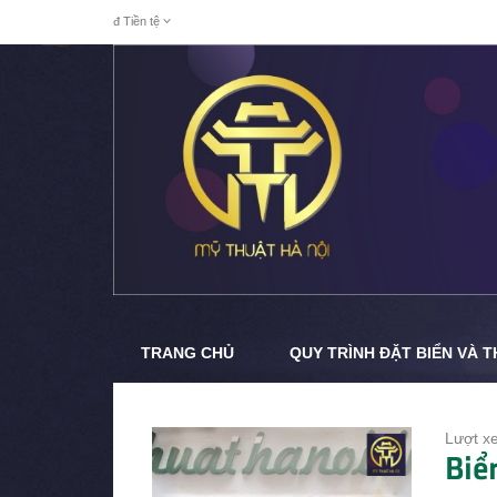
đ
Tiền tệ
TRANG CHỦ
QUY TRÌNH ĐẶT BIỂN VÀ 
Lượt x
Biể