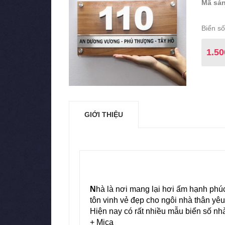
Mã sản
Biển số
1.50
GIỚI THIỆU
N
hà là nơi mang lại hơi ấm hạnh phúc
tôn vinh vẻ đẹp cho ngôi nhà thân y
Hiện nay có rất nhiều mẫu biển số nh
+ Mica