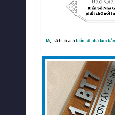
M
ột số hình ảnh
biển số nhà làm bằn