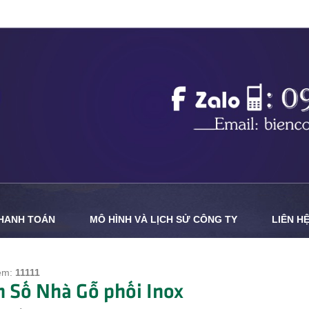
THANH TOÁN
MÔ HÌNH VÀ LỊCH SỬ CÔNG TY
LIÊN H
em:
11111
n Số Nhà Gỗ phối Inox